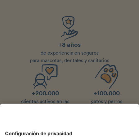
+8 años
de experiencia en seguros
para mascotas, dentales y sanitarios
+200.000
+100.000
clientes activos en las
gatos y perros
distintas marcas de getolo GmbH
asegurados en Europa